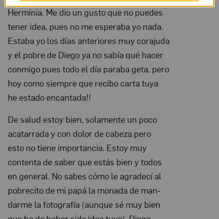
Dec
Herminia. Me dio un gusto que no puedes
30,
tener idea, pues no me esperaba yo nada.
1930;
Estaba yo los días anteriores muy corajuda
y el po­bre de Diego ya no sabía qué hacer
NMWA,
conmigo pues todo el día paraba ge­ta, pero
Archives
hoy como siempre que recibo carta tuya
of
he estado encantada!!
Women
Artists;
De salud estoy bien, solamente un poco
The
acatarrada y con dolor de cabe­za pero
Nelleke
esto no tiene importancia. Estoy muy
Nix
contenta de saber que estás bien y todos
en general. No sabes cómo le agradecí al
and
pobrecito de mi papá la monada de man-
Marianne
darme la fotografía (aunque sé muy bien
Huber
que ha de ha­ber sido idea tuya). Diego