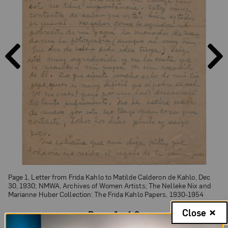
PAGE
PAGE
PREVIOUS
NEXT
Page 1, Letter from Frida Kahlo to Matilde Calderon de Kahlo, Dec
30, 1930; NMWA, Archives of Women Artists; The Nelleke Nix and
Marianne Huber Collection: The Frida Kahlo Papers, 1930-1954
Close
Page 1 of 2