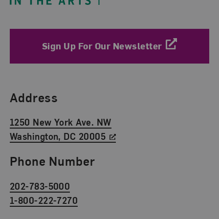
Sign Up For Our Newsletter
Find Us
Address
1250 New York Ave. NW
Washington, DC 20005
Phone Number
202-783-5000
1-800-222-7270
Social Media