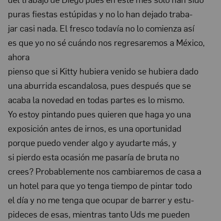
Collection:
puras fiestas estúpidas y no lo han dejado traba-
The
jar casi nada. El fresco todavía no lo comienza así
Frida
es que yo no sé cuándo nos regresaremos a México,
Kahlo
ahora
Papers,
pienso que si Kit­ty hubiera venido se hubiera dado
1930-
una aburrida escandalosa, pues después que se
1954
acaba la novedad en todas partes es lo mismo.
Yo estoy pintando pues quieren que haga yo una
exposición antes de ir­nos, es una oportunidad
porque puedo vender algo y ayudarte más, y
si pierdo esta ocasión me pasaría de bruta no
crees? Probablemente nos cam­biaremos de casa a
un hotel para que yo tenga tiempo de pintar todo
el día y no me tenga que ocupar de barrer y estu-
pideces de esas, mientras tanto Uds me pueden