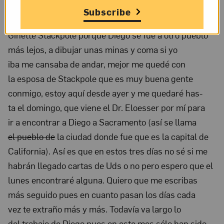
Te escribo ahora desde un pueblito cerca de Sn
Dec
Subscribe
Francisco que se llama Fairfax, estoy en la casa de
4,
Ginette Stackpole porque Diego se fue a otro pue­blo
1930;
más lejos, a dibujar unas minas y coma si yo
NMWA,
iba me cansaba de andar, mejor me quedé con
Archives
la esposa de Stackpole que es muy buena gente
of
con­migo, estoy aquí desde ayer y me quedaré has-
Women
ta el domingo, que viene el Dr. Eloesser por mí para
Artists;
ir a encontrar a Diego a Sacramento (así se llama
The
el pueblo de
la ciudad donde fue que es la capital de
Nelleke
California). Así es que en estos tres días no sé si me
Nix
habrán llegado cartas de Uds o no pero espero que el
lu­nes encontraré alguna. Quiero que me escribas
and
más seguido pues en cuan­to pasan los días cada
Marianne
vez te extraño más y más. Todavía va largo lo
Huber
del tra­bajo de Diego pues en este mes sólo han sido