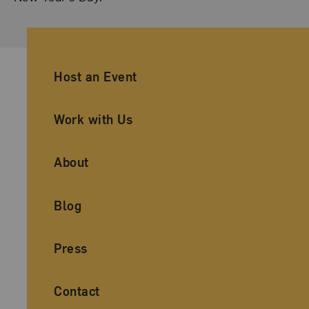
Ancillary Footer Navigation
Host an Event
Work with Us
About
Blog
Press
Contact