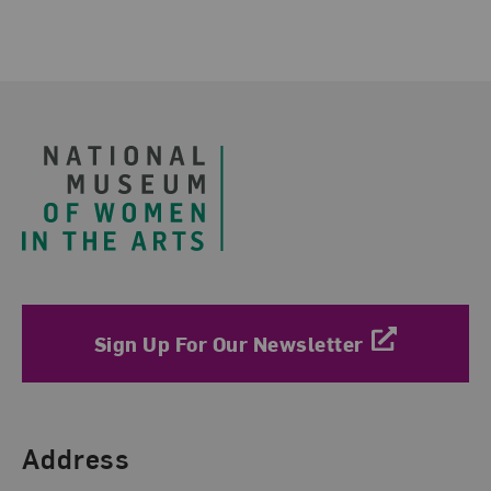
Footer
Sign Up For Our Newsletter
Find Us
Address