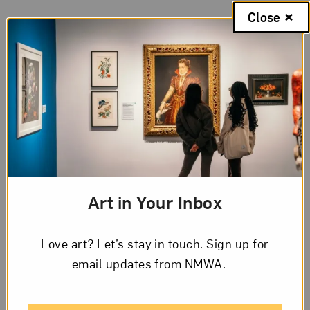
Page
Close
1
of
3
Transcription
Page
1,
Letter
Spanish
from
Frida
Page 1 of 3 Transcription
Kahlo
Art in Your Inbox
to
[Circuló número “1” en la parte superior de la página]
Matilde
Love art? Let’s stay in touch. Sign up for
Fairfax. Diciembre 4 1930
Calderon
email updates from NMWA.
de
Mamacita lindísima:
Kahlo,