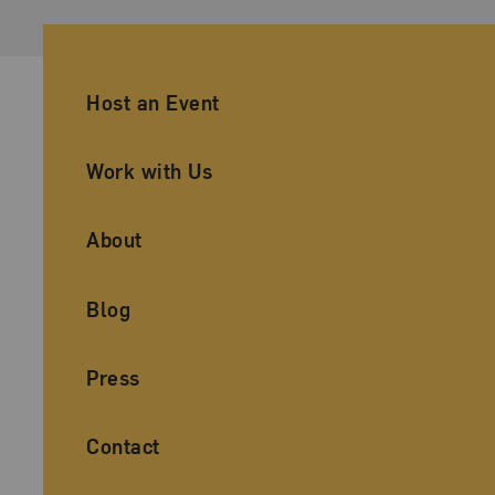
Ancillary Footer Navigation
Host an Event
Work with Us
About
Blog
Press
Contact