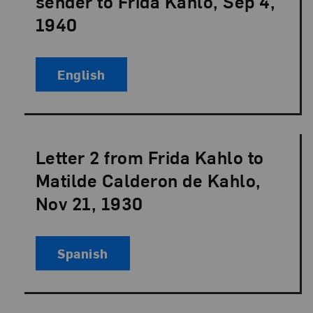
sender to Frida Kahlo, Sep 4,
1940
English
Letter 2 from Frida Kahlo to
Language:
Matilde Calderon de Kahlo,
Nov 21, 1930
Spanish