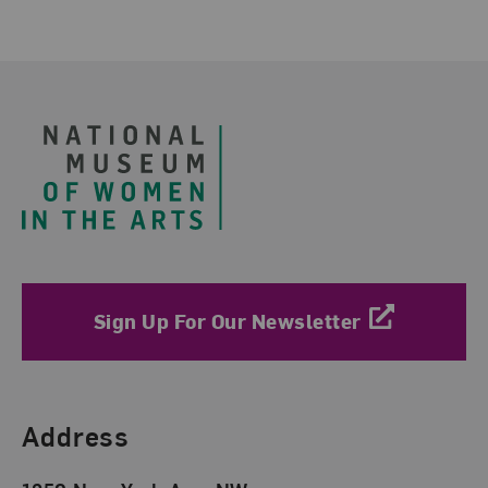
Footer
Sign Up For Our Newsletter
Find Us
Address