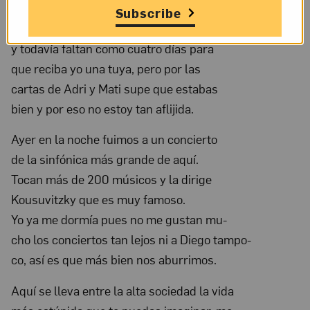
Subscribe
Nov
Apenas ayer habrás recibido mi carta
20,
y todavía faltan como cuatro días para
1931;
que reciba yo una tuya, pero por las
NMWA,
cartas de Adri y Mati supe que estabas
Archives
bien y por eso no estoy tan aflijida.
of
Ayer en la noche fuimos a un concierto
Women
de la sinfónica más grande de aquí.
Artists;
Tocan más de 200 músicos y la dirige
The
Kousuvitzky que es muy famoso.
Nelleke
Yo ya me dormía pues no me gustan mu-
Nix
cho los conciertos tan lejos ni a Diego tampo-
and
co, así es que más bien nos aburrimos.
Marianne
Aquí se lleva entre la alta sociedad la vida
Huber