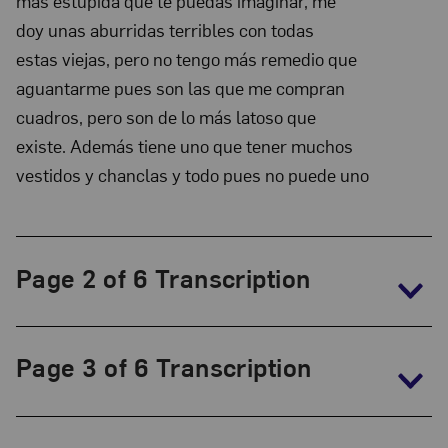
más estúpida que te puedas imaginar, me
Collection:
doy unas aburridas terribles con todas
The
estas viejas, pero no tengo más remedio que
Frida
aguantarme pues son las que me compran
Kahlo
cuadros, pero son de lo más latoso que
Papers,
existe. Además tiene uno que tener muchos
1930-
vestidos y chanclas y todo pues no puede uno
1954
Page 2 of 6 Transcription
Page 3 of 6 Transcription