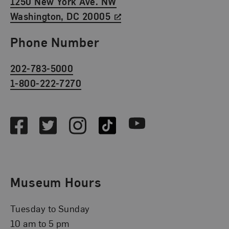
1250 New York Ave. NW
Washington, DC 20005
Phone Number
202-783-5000
1-800-222-7270
Social Media
Facebook
Twitter
Instagram
TikTok
Youtube
Museum Hours
Tuesday to Sunday
10 am to 5 pm