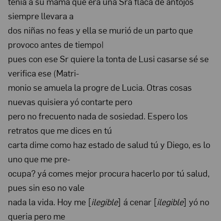
tenia á sú mamá que era una Sra flaca de antojos
The
siempre llevara a
Frida
dos niñas no feas y ella se murió de un parto que
Kahlo
provoco antes de tiempo|
Papers,
pues con ese Sr quiere la tonta de Lusi casarse sé se
1930-
verifica ese (Matri-
1954
monio se amuela la progre de Lucia. Otras cosas
nuevas quisiera yó contarte pero
pero no frecuento nada de sosiedad. Espero los
retratos que me dices en tú
carta dime como haz estado de salud tú y Diego, es lo
uno que me pre-
ocupa? yá comes mejor procura hacerlo por tú salud,
pues sin eso no vale
nada la vida. Hoy me [
ilegible
] á cenar [
ilegible
] yó no
queria pero me