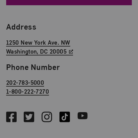
Find Us
Address
1250 New York Ave. NW
Washington, DC 20005
Phone Number
202-783-5000
1-800-222-7270
Social Media
Facebook
Twitter
Instagram
TikTok
Youtube