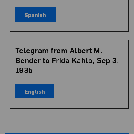
Spanish
Telegram from Albert M.
Language:
Bender to Frida Kahlo, Sep 3,
1935
English